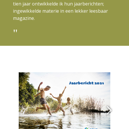
tien jaar ontwikkelde ik hun jaarberichten;
ingewikkelde materie in een lekker leesbaar
magazine.
"